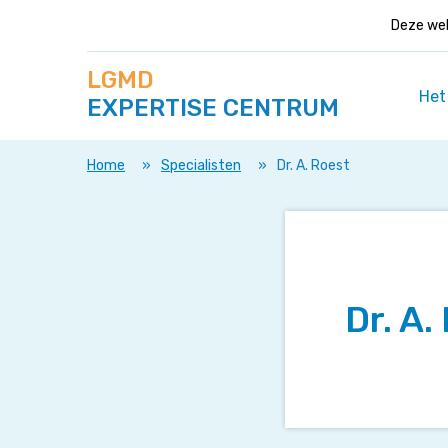
Deze web
Zoek
Navigeer
LGMD
op
direct
deze
Het
EXPERTISE CENTRUM
naar
site
content
Home
»
Specialisten
»
Dr. A. Roest
Dr. A.