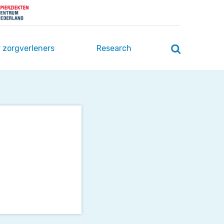
 zorgverleners
Research
Zoeken
openen
/
sluiten