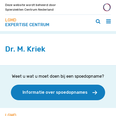
Deze website wordt beheerd door
Spierziekten Centrum Nederland
Zoek
Navigeer
LGMD
op
Hoo
Zoeken
direct
EXPERTISE CENTRUM
deze
Home
»
Specialisten
»
Dr. M. Kriek
ope
openen
naar
site
/
/
content
slui
sluiten
Dr. M. Kriek
Weet u wat u moet doen bij een spoedopname?
Informatie over spoedopnames
LGMD