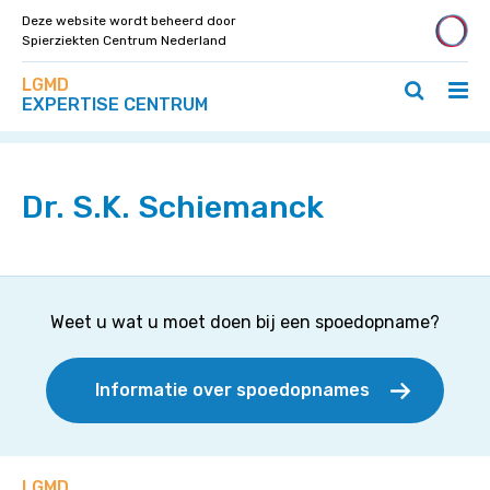
Deze website wordt beheerd door
Spierziekten Centrum Nederland
Zoek
Navigeer
LGMD
op
Hoo
Zoeken
direct
EXPERTISE CENTRUM
deze
Home
»
Specialisten
»
Dr. S.K. Schiemanck
ope
openen
naar
site
/
/
content
slui
sluiten
Dr. S.K. Schiemanck
Weet u wat u moet doen bij een spoedopname?
Informatie over spoedopnames
LGMD