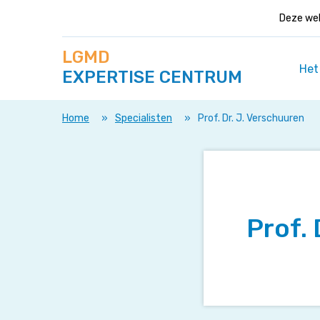
Deze web
Zoek
Navigeer
LGMD
op
direct
deze
Het
EXPERTISE CENTRUM
naar
site
content
Home
»
Specialisten
»
Prof. Dr. J. Verschuuren
Prof. 