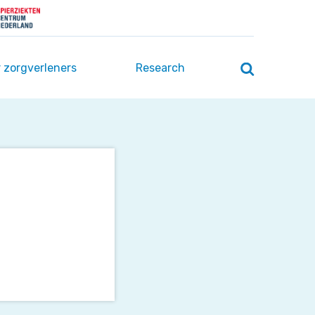
 zorgverleners
Research
Zoeken
openen
/
sluiten