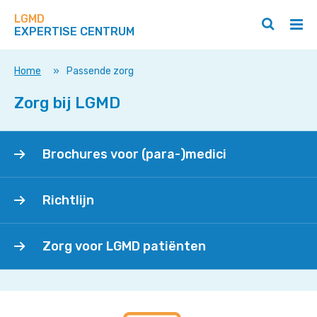
Zoek
Navigeer
op
LGMD
direct
Zoeken
Hoo
deze
EXPERTISE CENTRUM
naar
openen
ope
site
/
/
content
sluiten
slui
Home
»
Passende zorg
Zorg bij LGMD
Brochures
Brochures voor (para-)medici
voor
(para-)medici
Richtlijn
Richtlijn
Zorg
Zorg voor LGMD patiënten
voor
LGMD
patiënten