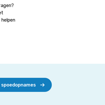
vragen?
et
j helpen
r spoedopnames