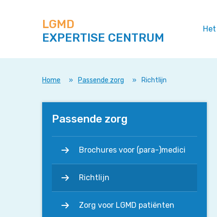
Zoek
Navigeer
op
direct
deze
LGMD
naar
Het
site
EXPERTISE CENTRUM
content
Home
»
Passende zorg
»
Richtlijn
Passende zorg
Brochures voor (para-)medici
Richtlijn
Zorg voor LGMD patiënten