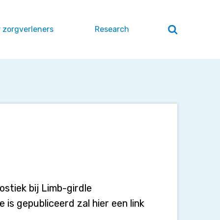
 zorgverleners
Research
Zoeken
openen
/
sluiten
ostiek bij Limb-girdle
 is gepubliceerd zal hier een link