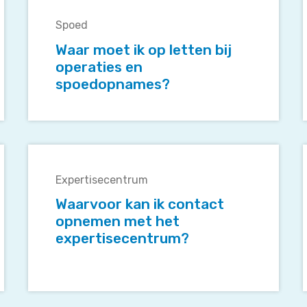
moet
Spoed
ik
i
op
Waar moet ik op letten bij
letten
operaties en
bij
spoedopnames?
operaties
en
spoedopnames?
Waarvoor
kan
Expertisecentrum
ik
contact
Waarvoor kan ik contact
opnemen
opnemen met het
met
expertisecentrum?
het
expertisecentrum?