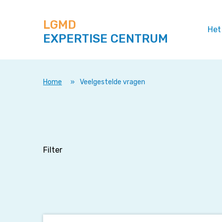
Zoek
Navigeer
op
direct
deze
LGMD
naar
Het
site
EXPERTISE CENTRUM
content
Home
»
Veelgestelde vragen
Filter
Hoe