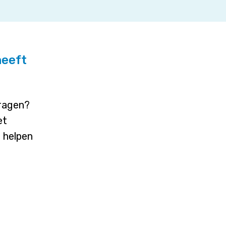
heeft
vragen?
et
j helpen