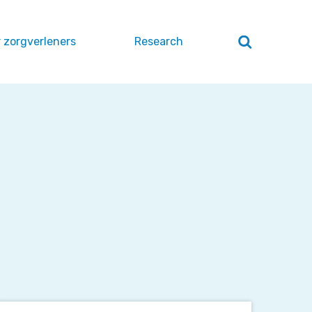
 zorgverleners
Research
Zoeken
openen
/
sluiten
Hoe