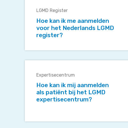
kan
LGMD Register
ik
me
Hoe kan ik me aanmelden
aanmelden
voor het Nederlands LGMD
voor
register?
het
Nederlands
LGMD
register?
Hoe
kan
Expertisecentrum
ik
mij
Hoe kan ik mij aanmelden
aanmelden
als patiënt bij het LGMD
als
expertisecentrum?
patiënt
bij
het
LGMD