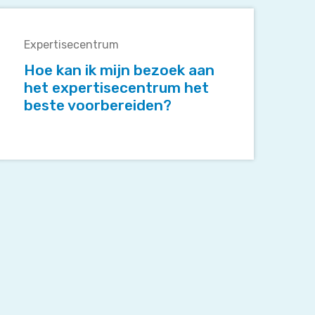
Hoe
kan
Expertisecentrum
k
mijn
Hoe kan ik mijn bezoek aan
bezoek
het expertisecentrum het
aan
beste voorbereiden?
het
expertisecentrum
het
beste
voorbereiden?