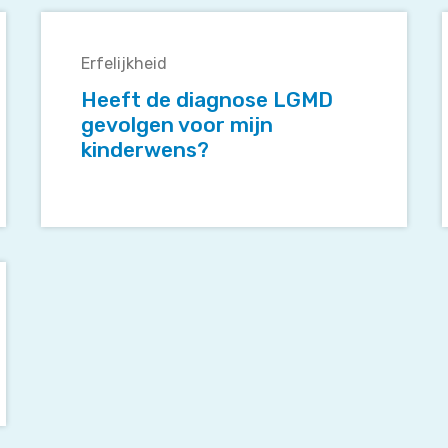
Heeft
de
Erfelijkheid
diagnose
i
LGMD
Heeft de diagnose LGMD
gevolgen
gevolgen voor mijn
voor
kinderwens?
mijn
kinderwens?