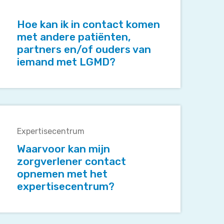
kan
k
Hoe kan ik in contact komen
in
met andere patiënten,
contact
partners en/of ouders van
komen
iemand met LGMD?
met
andere
patiënten,
partners
Waarvoor
en/of
kan
ouders
Expertisecentrum
mijn
van
zorgverlener
Waarvoor kan mijn
iemand
contact
zorgverlener contact
met
opnemen
opnemen met het
LGMD?
met
expertisecentrum?
het
expertisecentrum?