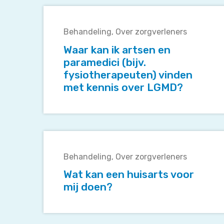
expertisecentrum?
Waar
kan
Behandeling
Over zorgverleners
ik
artsen
Waar kan ik artsen en
en
paramedici (bijv.
paramedici
fysiotherapeuten) vinden
(bijv.
met kennis over LGMD?
fysiotherapeuten)
vinden
met
kennis
Wat
over
kan
LGMD?
Behandeling
Over zorgverleners
een
huisarts
Wat kan een huisarts voor
voor
mij doen?
mij
doen?