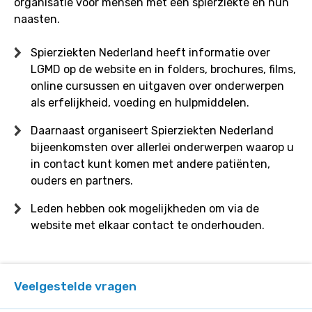
organisatie voor mensen met een spierziekte en hun
ouders
naasten.
van
iemand
Spierziekten Nederland heeft informatie over
met
LGMD op de website en in folders, brochures, films,
LGMD?
online cursussen en uitgaven over onderwerpen
als erfelijkheid, voeding en hulpmiddelen.
Daarnaast organiseert Spierziekten Nederland
bijeenkomsten over allerlei onderwerpen waarop u
in contact kunt komen met andere patiënten,
ouders en partners.
Leden hebben ook mogelijkheden om via de
website met elkaar contact te onderhouden.
Veelgestelde vragen