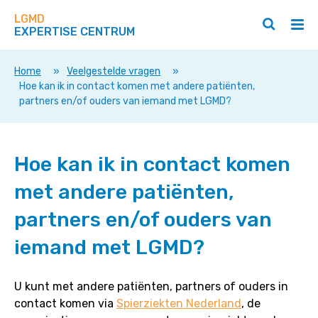
Zoek
Navigeer
op
LGMD
direct
Zoeken
Hoo
deze
EXPERTISE CENTRUM
naar
openen
ope
site
/
/
content
sluiten
slui
Home
»
Veelgestelde vragen
»
Hoe kan ik in contact komen met andere patiënten,
partners en/of ouders van iemand met LGMD?
Hoe
Hoe kan ik in contact komen
kan
ik
met andere patiënten,
in
contact
partners en/of ouders van
komen
iemand met LGMD?
met
andere
patiënten,
U kunt met andere patiënten, partners of ouders in
partners
contact komen via
Spierziekten Nederland
, de
en/of