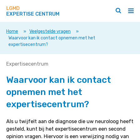
Zoek
Navigeer
op
LGMD
direct
Zoeken
Hoo
deze
EXPERTISE CENTRUM
naar
openen
ope
site
/
/
content
sluiten
slui
Home
»
Veelgestelde vragen
»
Waarvoor kan ik contact opnemen met het
expertisecentrum?
Waarvoor
Expertisecentrum
kan
Waarvoor kan ik contact
ik
contact
opnemen met het
opnemen
met
expertisecentrum?
het
expertisecentrum?
Als u twijfelt aan de diagnose die uw neuroloog heeft
gesteld, kunt bij het expertisecentrum een second
opinion vragen. Hiervoor is een verwijzing nodig van