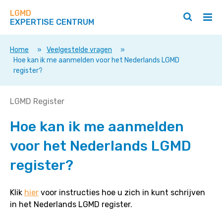
Zoek
Navigeer
op
LGMD
direct
Zoeken
Hoo
deze
EXPERTISE CENTRUM
naar
openen
ope
site
/
/
content
sluiten
slui
Home
»
Veelgestelde vragen
»
Hoe kan ik me aanmelden voor het Nederlands LGMD
register?
Hoe
LGMD Register
kan
Hoe kan ik me aanmelden
ik
me
voor het Nederlands LGMD
aanmelden
voor
register?
het
Nederlands
Klik
hier
voor instructies hoe u zich in kunt schrijven
LGMD
in het Nederlands LGMD register.
register?