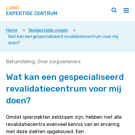
Zoek
Navigeer
op
LGMD
direct
Zoeken
Hoo
deze
EXPERTISE CENTRUM
naar
openen
ope
site
/
/
content
sluiten
slui
Home
»
Veelgestelde vragen
»
Wat kan een gespecialiseerd revalidatiecentrum voor mij
doen?
Wat
Behandeling
Over zorgverleners
kan
Wat kan een gespecialiseerd
een
gespecialiseerd
revalidatiecentrum voor mij
revalidatiecentrum
voor
doen?
mij
doen?
Omdat spierziekten zeldzaam zijn, hebben niet alle
revalidatiecentra evenveel kennis van en ervaring
met deze ziekten opgebouwd. Een