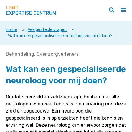
Zoek
Navigeer
op
LGMD
direct
Zoeken
Hoo
deze
EXPERTISE CENTRUM
naar
openen
ope
site
/
/
content
sluiten
slui
Home
»
Veelgestelde vragen
»
Wat kan een gespecialiseerde neuroloog voor mij doen?
Wat
Behandeling
Over zorgverleners
kan
Wat kan een gespecialiseerde
een
gespecialiseerde
neuroloog voor mij doen?
neuroloog
voor
mij
Omdat spierziekten zeldzaam zijn, hebben niet alle
doen?
neurologen evenveel kennis van en ervaring met deze
ziekten opgebouwd. Een neuroloog die
gespecialiseerd is in spierziekten heeft die kennis en
ervaring wel. Deze neuroloog kan er ervoor zorgen dat