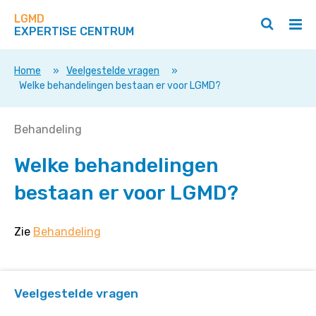
Zoek
Navigeer
op
LGMD
direct
Zoeken
Hoo
deze
EXPERTISE CENTRUM
naar
openen
ope
site
/
/
content
sluiten
slui
Home
»
Veelgestelde vragen
»
Welke behandelingen bestaan er voor LGMD?
Welke
Behandeling
behandelingen
Welke behandelingen
bestaan
er
bestaan er voor LGMD?
voor
LGMD?
Zie
Behandeling
Veelgestelde vragen